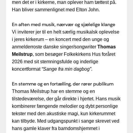
men det er i kirkerne, man oplever ham tættest på.
Han bliver sammenlignet med Elton John.
En aften med musik, nærvær og sjælelige klange
Vi inviterer jer til en helt særlig musikalsk oplevelse
i jeres kirkerum – en koncert med den unge og
anmelderroste danske singer/songwriter
Thomas
Meilstrup
, som besøger Folkekirkens Hus foråret
2026 med sit stemningsfulde og inderlige
koncertformat
“Sange fra min dagbog”
.
En stemme og en fortælling, der rører publikum
Thomas Meilstrup har en stemme og en
tilstedeværelse, der går direkte i hjertet. Hans musik
kombinerer fængende melodier og dybt personlige
tekster med den akustiske magi, kun kirkerummet
kan tilbyde. Med udgangspunkt i sange skrevet ved
hans gamle klaver fra barndomshjemmet i