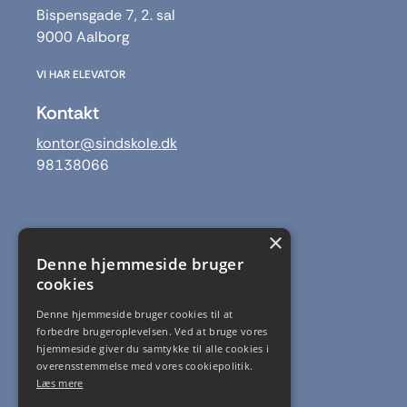
Bispensgade 7, 2. sal
9000 Aalborg
VI HAR ELEVATOR
Kontakt
kontor@sindskole.dk
98138066
×
Receptionens åbningstider:
Denne hjemmeside bruger
Mandag 09 - 13
cookies
Tirsdag 09 - 13
Onsdag 09 - 13
Denne hjemmeside bruger cookies til at
forbedre brugeroplevelsen. Ved at bruge vores
Torsdag 09 - 13
hjemmeside giver du samtykke til alle cookies i
Fredag 09 - 12
overensstemmelse med vores cookiepolitik.
Læs mere